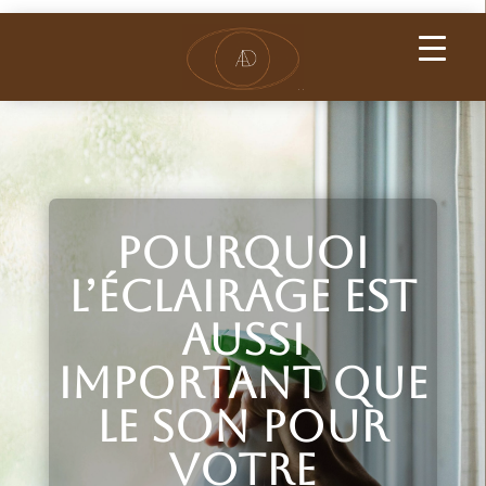
Pourquoi
l’éclairage est
aussi
important que
le son pour
votre