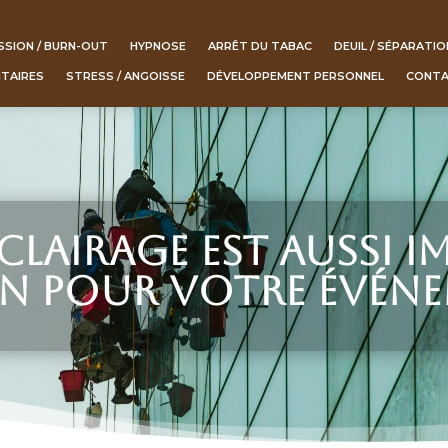
SSION / BURN-OUT
HYPNOSE
ARRÊT DU TABAC
DEUIL / SÉPARATIO
NTAIRES
STRESS / ANGOISSE
DÉVELOPPEMENT PERSONNEL
CONT
clairage est aussi 
on pour votre évén